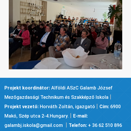
Projekt koordinátor:
Alföldi ASzC Galamb József
|
Mezőgazdasági Technikum és Szakképző Iskola
|
Projekt vezető:
Horváth Zoltán, igazgató
Cím:
6900
|
Makó, Szép utca 2-4.Hungary.
E-mail:
|
galambj.iskola@gmail.com
Telefon:
+ 36 62 510 896