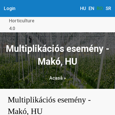
Mergi
Login
HU
EN
RO
SR
la
conţinutul
Horticulture
principal
4.0
Multiplikációs esemény -
Makó, HU
Acasă
Breadcrumb
Multiplikációs esemény -
Makó, HU