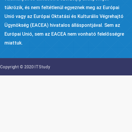
tükrözik, és nem feltétlenül egyeznek meg az Európai
Unió vagy az Európai Oktatási és Kulturális Végrehajtó
Ügynökség (EACEA) hivatalos álláspontjával. Sem az
Európai Unió, sem az EACEA nem vonható felelősségre
miattuk.
Copyright © 2020 ITStudy