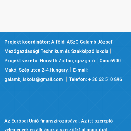
Projekt koordinátor:
Alföldi ASzC Galamb József
|
Mezőgazdasági Technikum és Szakképző Iskola
|
Projekt vezető:
Horváth Zoltán, igazgató
Cím:
6900
|
Makó, Szép utca 2-4.Hungary.
E-mail:
|
galambj.iskola@gmail.com
Telefon:
+ 36 62 510 896
Az Európai Unió finanszírozásával. Az itt szereplő
vélemények és állítások a szerző(k) álláspontját