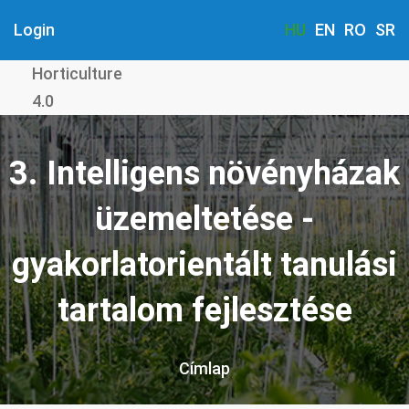
Ugrás
Login
HU
EN
RO
SR
a
tartalomra
Horticulture
4.0
3. Intelligens növényházak
üzemeltetése -
gyakorlatorientált tanulási
tartalom fejlesztése
Címlap
Morzsa