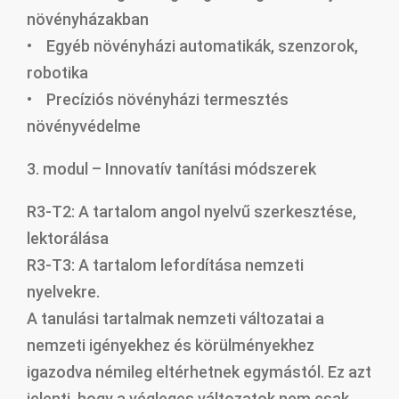
növényházakban
• Egyéb növényházi automatikák, szenzorok,
robotika
• Precíziós növényházi termesztés
növényvédelme
3. modul – Innovatív tanítási módszerek
R3-T2: A tartalom angol nyelvű szerkesztése,
lektorálása
R3-T3: A tartalom lefordítása nemzeti
nyelvekre.
A tanulási tartalmak nemzeti változatai a
nemzeti igényekhez és körülményekhez
igazodva némileg eltérhetnek egymástól. Ez azt
jelenti, hogy a végleges változatok nem csak