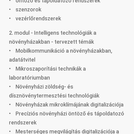
• öntöző és tápoldatozó rendszerek
• szenzorok
• vezérlőrendszerek
2. modul - Intelligens technológiák a
növényházakban - tervezett témák
• Mobilkommunikáció a növényházakban,
adatátvitel
• Mikroszaporítási technikák a
laboratóriumban
• Növényházi zöldség- és
dísznövénytermesztési technológiák
• Növényházak mikroklímájának digitalizációja
• Precíziós növényházi öntöző és tápoldatozó
rendszerek
• Mesterséges megvilágítás digitalizációja a