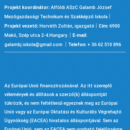
Projekt koordinátor:
Alföldi ASzC Galamb József
|
Mezőgazdasági Technikum és Szakképző Iskola
|
Projekt vezető:
Horváth Zoltán, igazgató
Cím:
6900
|
Makó, Szép utca 2-4.Hungary.
E-mail:
|
galambj.iskola@gmail.com
Telefon:
+ 36 62 510 896
Az Európai Unió finanszírozásával. Az itt szereplő
vélemények és állítások a szerző(k) álláspontját
tükrözik, és nem feltétlenül egyeznek meg az Európai
Unió vagy az Európai Oktatási és Kulturális Végrehajtó
Ügynökség (EACEA) hivatalos álláspontjával. Sem az
Európai Unió, sem az EACEA nem vonható felelősségre