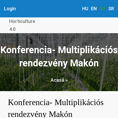
Mergi
Login
HU
EN
RO
SR
la
conţinutul
Horticulture
principal
4.0
Konferencia- Multiplikációs
rendezvény Makón
Acasă
Breadcrumb
Konferencia- Multiplikációs
rendezvény Makón