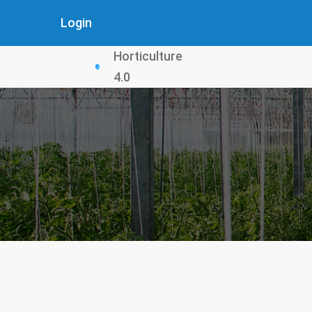
Skip
Login
to
main
Horticulture
content
4.0
Мрвице