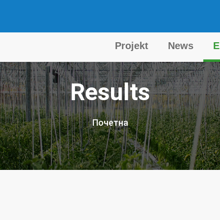
Projekt
News
E
Main
navigation
Results
Почетна